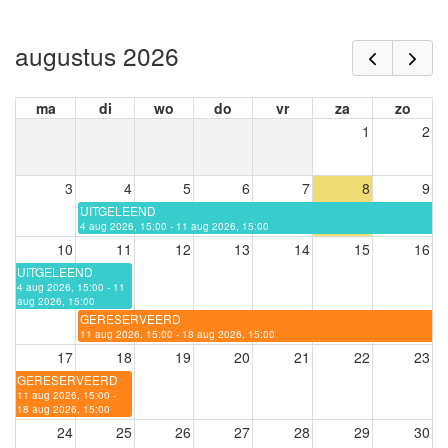
augustus 2026
ma
di
wo
do
vr
za
zo
1
2
3
4
5
6
7
8
9
UITGELEEND
4 aug 2026, 15:00 - 11 aug 2026, 15:00
10
11
12
13
14
15
16
UITGELEEND
4 aug 2026, 15:00 - 11
aug 2026, 15:00
GERESERVEERD
11 aug 2026, 15:00 - 18 aug 2026, 15:00
17
18
19
20
21
22
23
GERESERVEERD
11 aug 2026, 15:00 -
18 aug 2026, 15:00
24
25
26
27
28
29
30