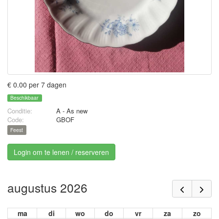
€ 0.00 per 7 dagen
Beschikbaar
Conditie:
A - As new
Code:
GBOF
Feest
Login om te lenen / reserveren
augustus 2026
ma
di
wo
do
vr
za
zo