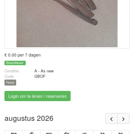
€ 0.00 per 7 dagen
Beschikbaar
Conditie:
A - As new
Code:
GBOF
Feest
Login om te lenen / reserveren
augustus 2026
ma
di
wo
do
vr
za
zo