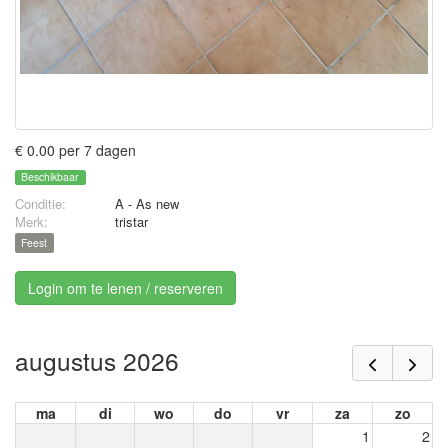
€ 0.00 per 7 dagen
Beschikbaar
Conditie:
A - As new
Merk:
tristar
Feest
Login om te lenen / reserveren
augustus 2026
ma
di
wo
do
vr
za
zo
1
2