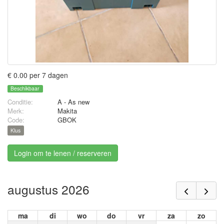
€ 0.00 per 7 dagen
Beschikbaar
Conditie:
A - As new
Merk:
Makita
Code:
GBOK
Klus
Login om te lenen / reserveren
augustus 2026
ma
di
wo
do
vr
za
zo